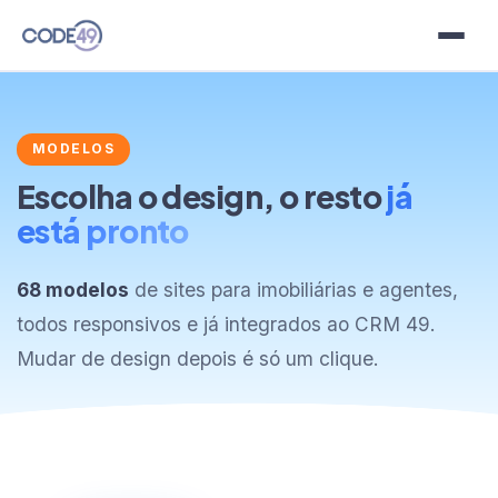
Planos
MODELOS
Modelos
Escolha o design, o resto
já
está pronto
Clientes
Blog
68 modelos
de sites para imobiliárias e agentes,
todos responsivos e já integrados ao CRM 49.
Contato
Mudar de design depois é só um clique.
Idioma
Teste grátis