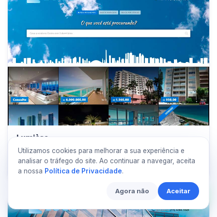
Lumière
Utilizamos cookies para melhorar a sua experiência e
Claro
Natureza
analisar o tráfego do site. Ao continuar a navegar, aceita
Ver demonstração
a nossa
Política de Privacidade
.
Agora não
Aceitar