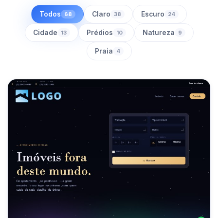
Todos
Claro
Escuro
68
38
24
Cidade
Prédios
Natureza
13
10
9
Praia
4