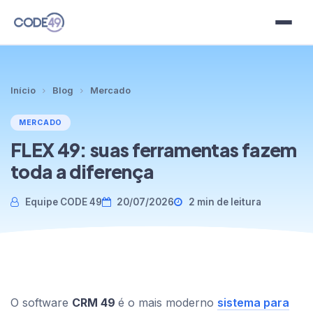
Planos
Início
Blog
Mercado
Modelos
MERCADO
Clientes
FLEX 49: suas ferramentas fazem
toda a diferença
Blog
Equipe CODE 49
20/07/2026
2 min de leitura
Contato
Idioma
O software
CRM 49
é o mais moderno
sistema para
Teste grátis